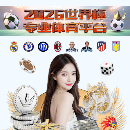
立即注册
开云官网
带您畅享全球体育盛
事
专业平台，数据精准，
高清直播
覆盖热门体育项
目。
聚焦足球、篮球、电竞等赛事，
每日内容实时更
新
。
极速访问
下载APP